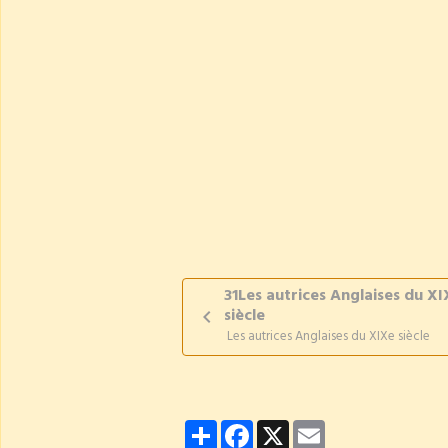
31Les autrices Anglaises du X
siècle
Les autrices Anglaises du XIXe siècle
Partager
Facebook
X
Email