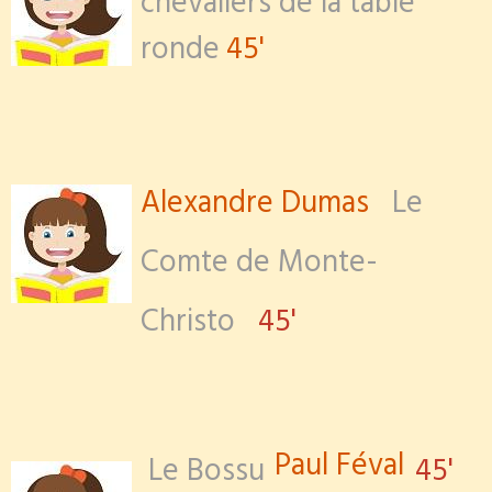
chevaliers de la table
ronde
45'
Alexandre Dumas
Le
Comte de Monte-
Christo
45'
Paul Féval
Le Bossu
45'