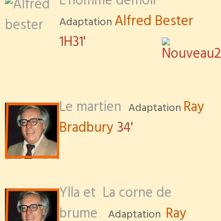
L'homme démoli
Alfred Bester
Adaptation
1H31'
Le
martien
Ray
Adaptation
Bradbury
34'
Ylla et La corne de
brume
Ray
Adaptation