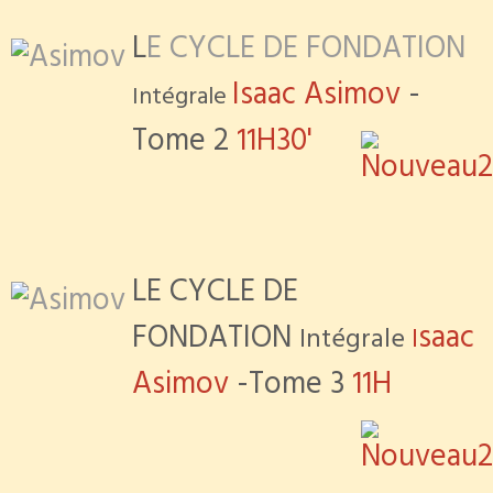
L
E CYCLE DE FONDATION
Isaac Asimov
-
Intégrale
Tome 2
11H30'
LE CYCLE DE
FONDATION
saac
Intégrale
I
Asimov
-Tome 3
11H