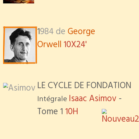
1
984 de
George
Orwell
10X24'
LE CYCLE DE FONDATION
Isaac Asimov
-
Intégrale
Tome 1
10H