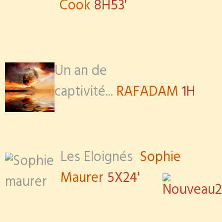
Cook
8H53'
Un an de
captivité...
RAFADAM
1H
L
es Eloignés
Sophie
Maurer
5X24'