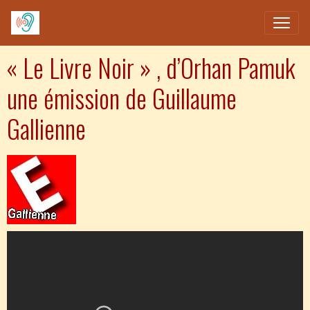
« Le Livre Noir » , d’Orhan Pamuk
une émission de Guillaume
Gallienne