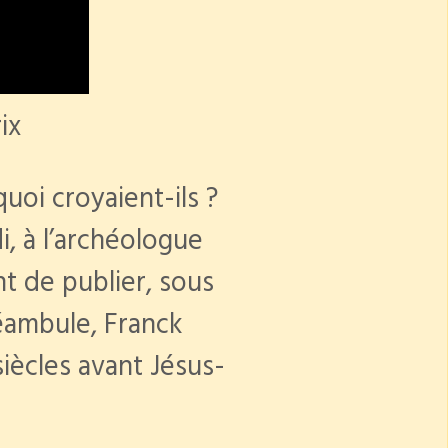
ix
uoi croyaient-ils ?
, à l’archéologue
nt de publier, sous
éambule, Franck
siècles avant Jésus-