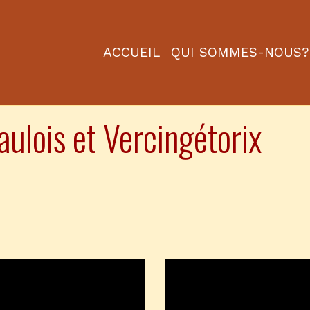
ACCUEIL
QUI SOMMES-NOUS?
gaulois et Vercingétorix