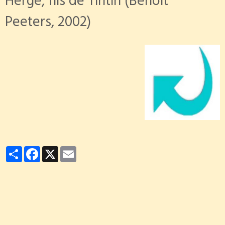
Hergé, fils de Tintin (Benoît
Peeters, 2002)
Partager
Facebook
X
Email