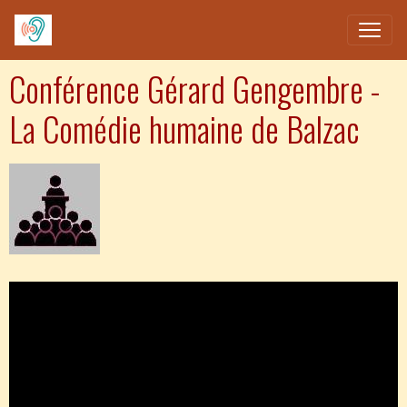
Conférence Gérard Gengembre -
La Comédie humaine de Balzac