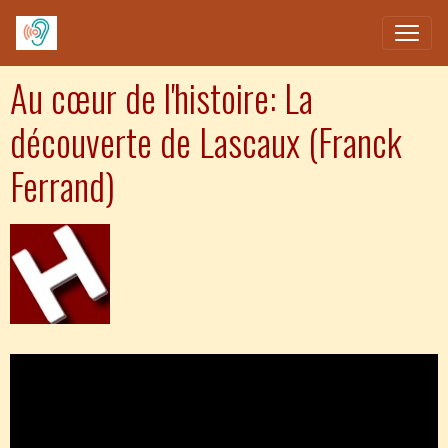
Au cœur de l'histoire: La
découverte de Lascaux (Franck
Ferrand)