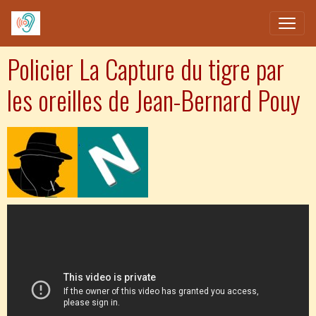
Policier La Capture du tigre par
les oreilles de Jean-Bernard Pouy