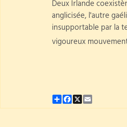
Deux Irlande coexistèr
anglicisée, l'autre gaé
insupportable par la t
vigoureux mouvement n
Partager
Facebook
X
Email