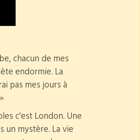
rbe, chacun de mes
nète endormie. La
rai pas mes jours à
 »
ables c'est London. Une
urs un mystère. La vie