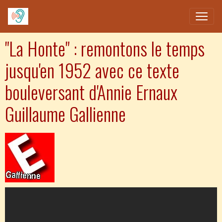
"La Honte" : remontons le temps
jusqu'en 1952 avec ce texte
bouleversant d'Annie Ernaux
Guillaume Gallienne