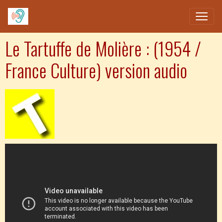
Le Tartuffe de Molière : (1954 /
France Culture) version audio