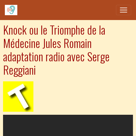
Knock ou le Triomphe de la
Médecine Jules Romain
adaptation radio avec Serge
Reggiani