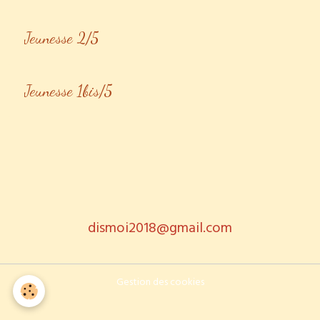
Jeunesse 2/5
Jeunesse 1bis/5
dismoi2018@gmail.com
Gestion des cookies